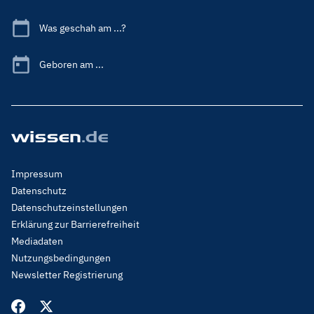
Was geschah am ...?
Geboren am ...
Footer
Impressum
Menu
Datenschutz
Legal
Datenschutzeinstellungen
Erklärung zur Barrierefreiheit
Mediadaten
Nutzungsbedingungen
Newsletter Registrierung