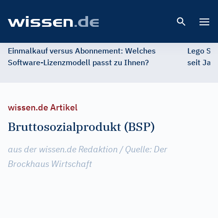
Open 
Einmalkauf versus Abonnement: Welches
Lego St
Software-Lizenzmodell passt zu Ihnen?
seit Jah
wissen.de Artikel
Bruttosozialprodukt (BSP)
aus der wissen.de Redaktion / Quelle: Der
Brockhaus Wirtschaft