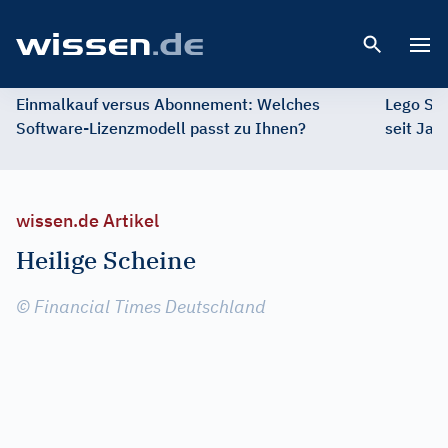
Open 
Einmalkauf versus Abonnement: Welches
Lego St
Software-Lizenzmodell passt zu Ihnen?
seit Jah
wissen.de Artikel
Heilige Scheine
© Financial Times Deutschland