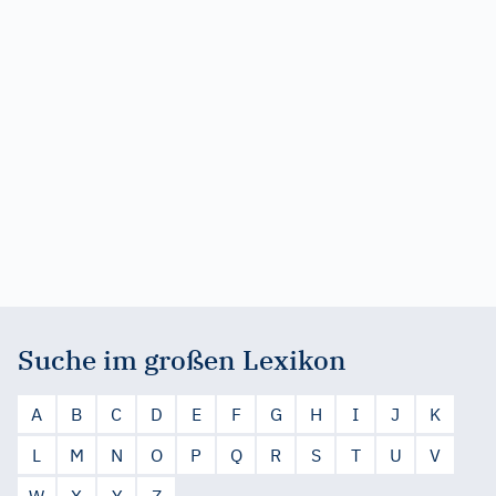
Suche im großen Lexikon
A
B
C
D
E
F
G
H
I
J
K
L
M
N
O
P
Q
R
S
T
U
V