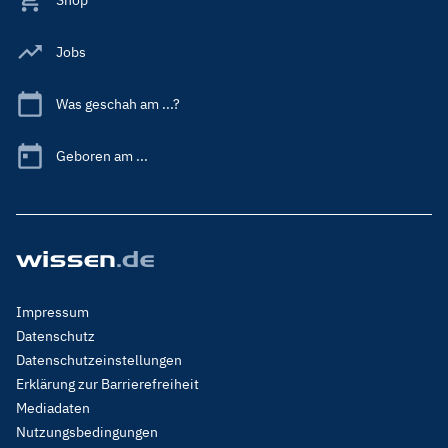
Shop
Jobs
Was geschah am ...?
Geboren am ...
Footer
Impressum
Menu
Datenschutz
Legal
Datenschutzeinstellungen
Erklärung zur Barrierefreiheit
Mediadaten
Nutzungsbedingungen