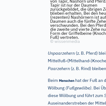
von Tapir, Nashorn und Pferd
Tapir ist nur der Daumen
zurückgebildet, die übrigen 
blieben erhalten. Bei den he
(rezenten) Nashörnern ist a
Daumen auch die fünfte Zehe
verschwunden. Bei den Pferd
die zweite und vierte Zehe nu
Form der Griffelbeine (Knoc
Fuß) vertreten.
©
wissenmedia
Unpaarzehern
(z.
B. Pferd) ble
Mittelfuß-(Mittelhand-)Knoche
Paarzehern
(z.
B. Rind) bleiben
Beim
hat der Fuß an d
Menschen
Wölbung
(Fußgewölbe)
. Bei Ü
diese Wölbung und führt zum
Auseinanderstreben der Mitte