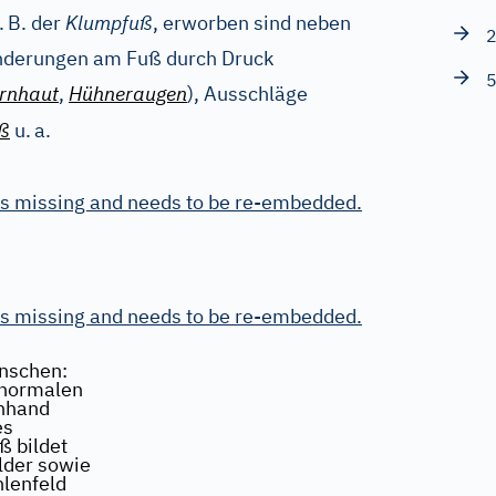
.
B. der
Klumpfuß
, erworben sind neben
2
änderungen am Fuß durch Druck
5
rnhaut
,
Hühneraugen
), Ausschläge
ß
u.
a.
is missing and needs to be re-embedded.
is missing and needs to be re-embedded.
nschen:
 normalen
anhand
es
 bildet
lder sowie
hlenfeld