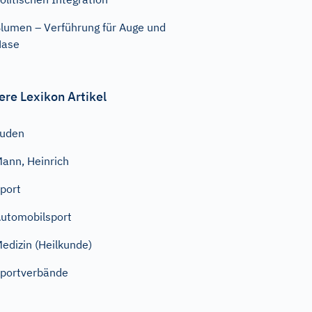
lumen – Verführung für Auge und
Nase
ere Lexikon Artikel
Juden
ann, Heinrich
port
utomobilsport
edizin (Heilkunde)
portverbände