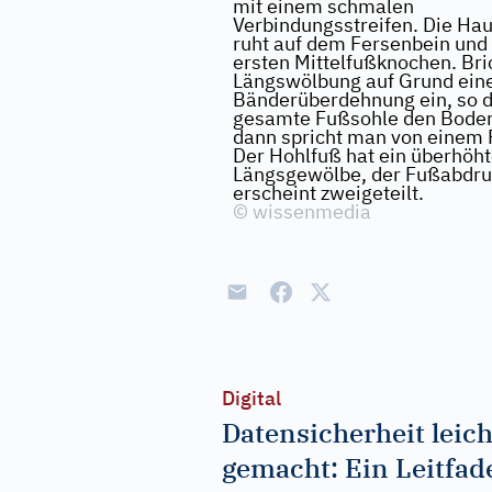
mit einem schmalen
Verbindungsstreifen. Die Hau
ruht auf dem Fersenbein un
ersten Mittelfußknochen. Bri
Längswölbung auf Grund ein
Bänderüberdehnung ein, so d
gesamte Fußsohle den Boden
dann spricht man von einem P
Der Hohlfuß hat ein überhöh
Längsgewölbe, der Fußabdru
erscheint zweigeteilt.
©
wissenmedia
Digital
Datensicherheit leich
gemacht: Ein Leitfad