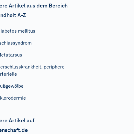
ere Artikel aus dem Bereich
ndheit A-Z
iabetes mellitus
schiassyndrom
etatarsus
erschlusskrankheit, periphere
rterielle
Fußgewölbe
klerodermie
ere Artikel auf
enschaft.de