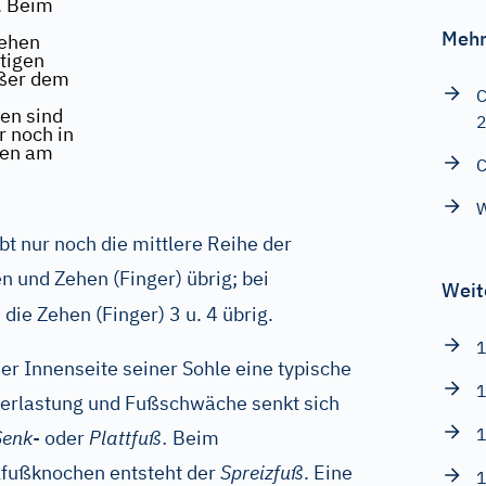
. Beim
Mehr
Zehen
utigen
ußer dem
C
en sind
r noch in
hen am
C
W
ibt nur noch die mittlere Reihe der
n und Zehen (Finger) übrig; bei
Weit
 die Zehen (Finger) 3 u. 4 übrig.
1
er Innenseite seiner Sohle eine typische
1
berlastung und Fußschwäche senkt sich
1
Senk
- oder
Plattfuß.
Beim
lfußknochen entsteht der
Spreizfuß
. Eine
1