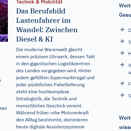
Technik & Mobilität
Weit
Das Berufsbild
Gesu
Lastenfahrer im
Wandel: Zwischen
D
Diesel & KI
I
Die moderne Warenwelt gleicht
M
einem präzisen Uhrwerk, dessen Takt
in den gigantischen Logistikzentren
V
des Landes vorgegeben wird. Hinter
a
jedem gefüllten Supermarktregal und
n
jeder pünktlichen Paketlieferung
n
steht eine hochkomplexe
S
Intralogistik, die Technik und
R
menschliches Geschick vereint.
twas
Während früher rohe Motorenkraft
Weit
den Alltag bestimmte, dominieren
heute digitale Assistenzsysteme
wiss