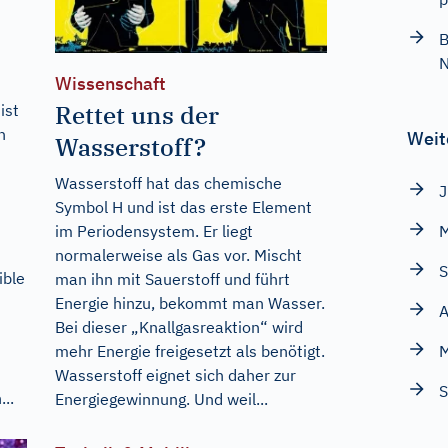
B
Wissenschaft
Rettet uns der
ist
n
Weit
Wasserstoff?
Wasserstoff hat das chemische
Symbol H und ist das erste Element
im Periodensystem. Er liegt
M
normalerweise als Gas vor. Mischt
S
ible
man ihn mit Sauerstoff und führt
Energie hinzu, bekommt man Wasser.
A
Bei dieser „Knallgasreaktion“ wird
mehr Energie freigesetzt als benötigt.
M
Wasserstoff eignet sich daher zur
S
..
Energiegewinnung. Und weil...