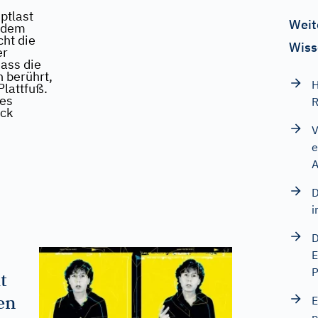
ptlast
Weit
d dem
cht die
Wiss
er
ass die
 berührt,
H
lattfuß.
tes
R
ck
V
e
A
D
i
D
E
P
t
en
E
p