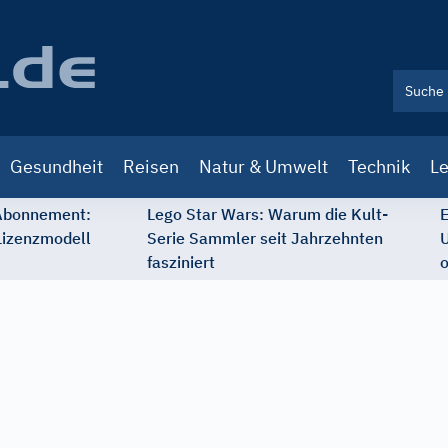
Gesundheit
Reisen
Natur & Umwelt
Technik
Le
 Abonnement:
Lego Star Wars: Warum die Kult-
E
Lizenzmodell
Serie Sammler seit Jahrzehnten
U
fasziniert
o