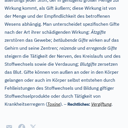
allerdings jeder Stoff, der in genügend großer Menge zur
Wirkung kommt, als Gift äußern; diese Wirkung ist von
der Menge und der Empfindlichkeit des betroffenen
Wesens abhängig. Man unterscheidet spezifischen Gifte
nach der Art ihrer schädigenden Wirkung:
Ätzgifte
zerstören das Gewebe;
betäubende Gifte
wirken auf das
Gehirn und seine Zentren;
reizende
und
erregende Gifte
steigern die Tätigkeit der Nerven, des Kreislaufs und des
Stoffwechsels sowie die Verdauung;
Blutgifte
zersetzen
das Blut. Gifte können von außen an oder in den Körper
gelangen oder auch im Körper selbst entstehen durch
Fehlleistungen des Stoffwechsels und Bildung giftiger
Stoffwechselprodukte oder durch Tätigkeit von
–
Krankheitserregern (
Toxine
).
Vergiftung
.
Rechtliches: