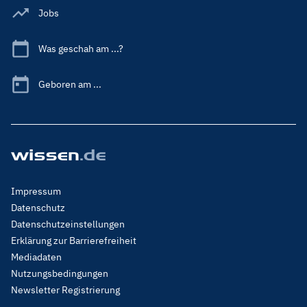
Jobs
Was geschah am ...?
Geboren am ...
Footer
Impressum
Menu
Datenschutz
Legal
Datenschutzeinstellungen
Erklärung zur Barrierefreiheit
Mediadaten
Nutzungsbedingungen
Newsletter Registrierung