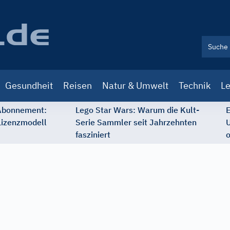
Gesundheit
Reisen
Natur & Umwelt
Technik
Le
 Abonnement:
Lego Star Wars: Warum die Kult-
E
Lizenzmodell
Serie Sammler seit Jahrzehnten
U
fasziniert
o