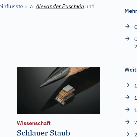
influsste u.
a.
Alexander Puschkin
und
Mehr
C
C
Weit
1
1
1
7
Wissenschaft
Schlauer Staub
2