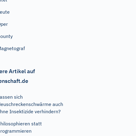
eute
Oper
ounty
agnetograf
ere Artikel auf
enschaft.de
assen sich
Heuschreckenschwärme auch
hne Insektizide verhindern?
hilosophieren statt
Programmieren