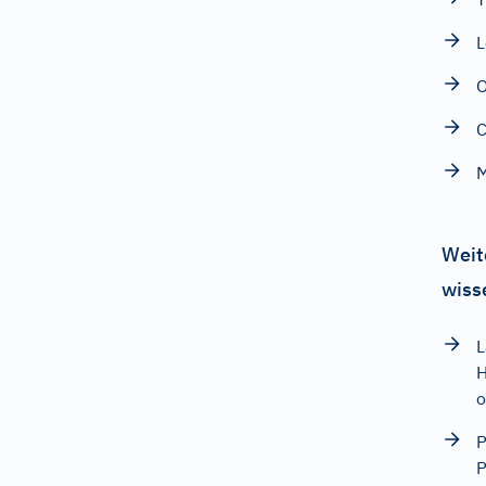
L
C
M
Weit
wiss
L
o
P