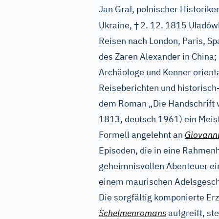
Jan Graf, polnischer Historiker 
†
ł
Ukraine,
2. 12. 1815 U
adówk
Reisen nach London, Paris, S
des Zaren Alexander in China;
Archäologe und Kenner orient
Reiseberichten und historisc
dem Roman „Die Handschrift vo
1813, deutsch 1961) ein Meis
Formell angelehnt an
Giovann
Episoden, die in eine Rahmenh
geheimnisvollen Abenteuer ei
einem maurischen Adelsgeschle
Die sorgfältig komponierte Er
Schelmenromans
aufgreift, s