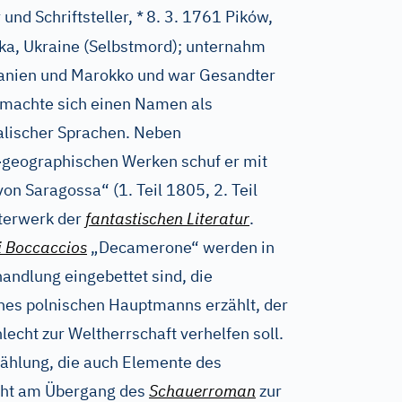
und Schriftsteller, *
8. 3. 1761 Pików,
a, Ukraine (Selbstmord); unternahm
panien und Marokko und war Gesandter
 machte sich einen Namen als
alischer Sprachen. Neben
h-geographischen Werken schuf er mit
n Saragossa“ (1. Teil 1805, 2. Teil
terwerk der
fantastischen Literatur
.
i Boccaccios
„Decamerone“ werden in
andlung eingebettet sind, die
nes polnischen Hauptmanns erzählt, der
cht zur Weltherrschaft verhelfen soll.
zählung, die auch Elemente des
teht am Übergang des
Schauerroman
zur