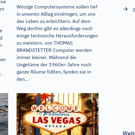
ene
Winzige Computersysteme sollen tief
en
2
in unseren Alltag eindringen, um uns
das Leben zu erleichtern. Auf dem
Weg dorthin gibt es allerdings noch
ne
einige technische Herausforderungen
nd
zu meistern. von THOMAS
m
BRANDSTETTER Computer werden
immer kleiner. Während die
len
Ungetüme der 1960er-Jahre noch
ganze Räume füllten, fanden sie in
.
den...
Weit