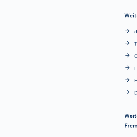
Weit
d
T
L
H
D
Weit
Frem