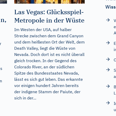
Wiss
Las Vegas: Glücksspiel-
nn,
Metropole in der Wüste
V
e
Im Westen der USA, auf halber
A
Strecke zwischen dem Grand Canyon
und dem heißesten Ort der Welt, dem
E
r
Death Valley, liegt die Wüste von
i
Nevada. Doch dort ist es nicht überall
O
gleich trocken. In der Gegend des
Colorado River, an der südlichen
ns
S
Spitze des Bundesstaates Nevada,
a
lässt es sich gut leben. Das erkannte
en
vor einigen hundert Jahren bereits
B
der indigene Stamm der Paiute, der
L
sich in der...
I
u