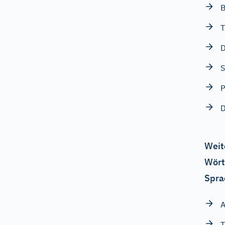
B
T
D
S
P
D
Weit
Wört
Spra
A
T