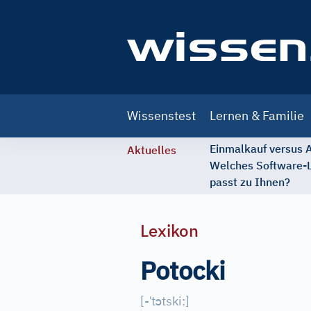
Main
Wissenstest
Lernen & Familie
navigation
Einmalkauf versus
Aktuelles
Welches Software-
passt zu Ihnen?
Lexikon
Potocki
ˈ
ɔ
[
-
t
tski:
]