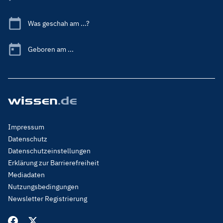
Was geschah am ...?
Geboren am ...
Footer
Impressum
Menu
Datenschutz
Legal
Datenschutzeinstellungen
Erklärung zur Barrierefreiheit
Mediadaten
Nutzungsbedingungen
Newsletter Registrierung