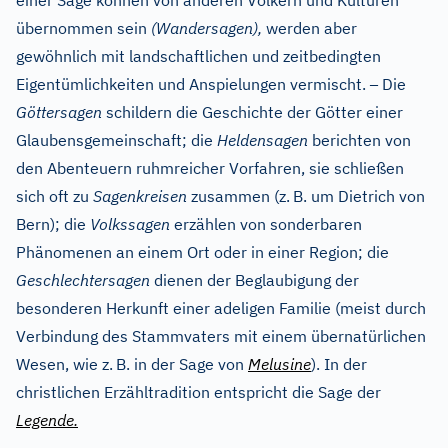
einer Sage können von anderen Völkern und Kulturen
übernommen sein
(Wandersagen),
werden aber
gewöhnlich mit landschaftlichen und zeitbedingten
–
Eigentümlichkeiten und Anspielungen vermischt.
Die
Göttersagen
schildern die Geschichte der Götter einer
Glaubensgemeinschaft; die
Heldensagen
berichten von
den Abenteuern ruhmreicher Vorfahren, sie schließen
sich oft zu
Sagenkreisen
zusammen (z.
B. um Dietrich von
Bern); die
Volkssagen
erzählen von sonderbaren
Phänomenen an einem Ort oder in einer Region; die
Geschlechtersagen
dienen der Beglaubigung der
besonderen Herkunft einer adeligen Familie (meist durch
Verbindung des Stammvaters mit einem übernatürlichen
Wesen, wie z.
B. in der Sage von
Melusine
). In der
christlichen Erzähltradition entspricht die Sage der
Legende.