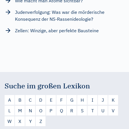
Wie macht man Atome sichtbar?
Judenverfolgung: Was war die mörderische
Konsequenz der NS-Rassenideologie?
Zellen: Winzige, aber perfekte Bausteine
Suche im großen Lexikon
A
B
C
D
E
F
G
H
I
J
K
L
M
N
O
P
Q
R
S
T
U
V
W
X
Y
Z