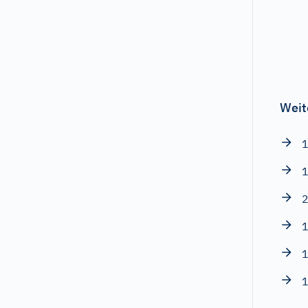
Weit
1
1
2
1
1
1