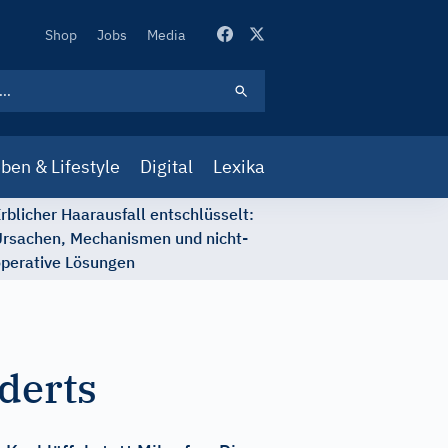
Secondary
Shop
Jobs
Media
Navigation
ben & Lifestyle
Digital
Lexika
rblicher Haarausfall entschlüsselt:
rsachen, Mechanismen und nicht-
perative Lösungen
derts