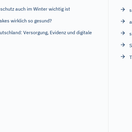
chutz auch im Winter wichtig ist
s
akes wirklich so gesund?
a
utschland: Versorgung, Evidenz und digitale
s
S
T