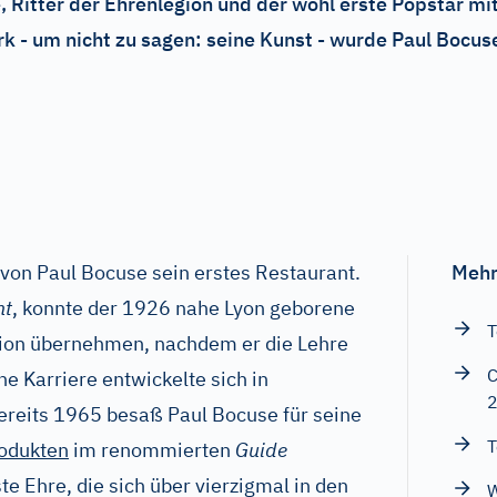
 Ritter der Ehrenlegion und der wohl erste Popstar mit 
k - um nicht zu sagen: seine Kunst - wurde Paul Bocuse
von Paul Bocuse sein erstes Restaurant.
Mehr
nt
, konnte der 1926 nahe Lyon geborene
T
tion übernehmen, nachdem er die Lehre
C
ne Karriere entwickelte sich in
eits 1965 besaß Paul Bocuse für seine
T
rodukten
im renommierten
Guide
te Ehre, die sich über vierzigmal in den
W