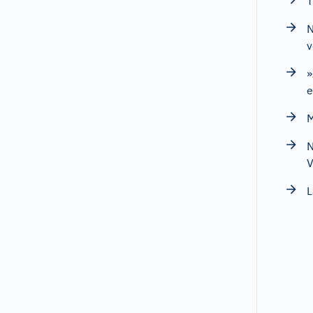
T
N
v
»
e
M
N
V
L