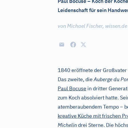
Paul Bocuse – Koch der Köche,
Leidenschaft für sein Handwer
von Michael Fischer, wissen.de
1840 eröffnete der Großvater 
Das zweite, die
Auberge du Po
Paul Bocuse
in dritter Genera
zum Koch absolviert hatte. Sei
atemberaubendem Tempo – ber
kreative Küche mit frischen P
Michelin
drei Sterne. Die höchs