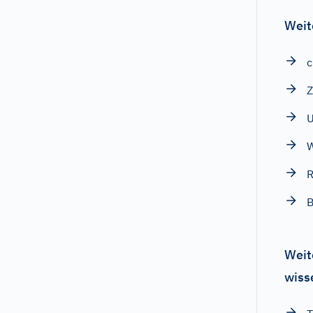
Weit
c
Z
R
B
Weit
wiss