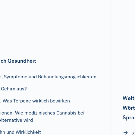
ich Gesundheit
en, Symptome und Behandlungsmöglichkeiten
 Gehirn aus?
Weit
: Was Terpene wirklich bewirken
Wört
ionen: Wie medizinisches Cannabis bei
Spra
lternative wird
n und Wirklichkeit
z