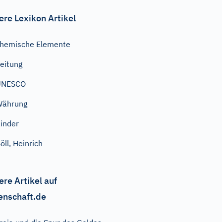
ere Lexikon Artikel
hemische Elemente
eitung
UNESCO
Währung
inder
öll, Heinrich
ere Artikel auf
enschaft.de