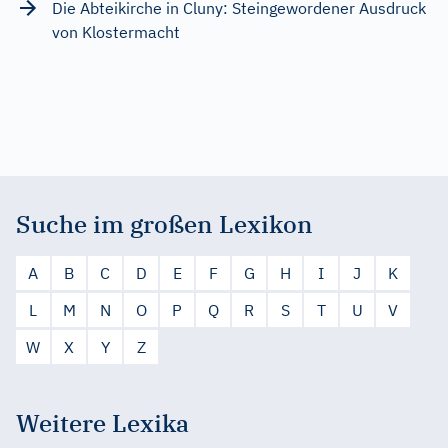
Die Abteikirche in Cluny: Steingewordener Ausdruck
von Klostermacht
Suche im großen Lexikon
A
B
C
D
E
F
G
H
I
J
K
L
M
N
O
P
Q
R
S
T
U
V
W
X
Y
Z
Weitere Lexika