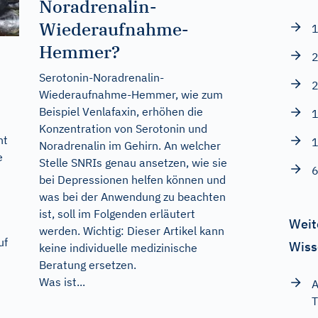
Noradrenalin-
Wiederaufnahme-
1
Hemmer?
2
Serotonin-Noradrenalin-
2
Wiederaufnahme-Hemmer, wie zum
Beispiel Venlafaxin, erhöhen die
1
Konzentration von Serotonin und
ht
1
Noradrenalin im Gehirn. An welcher
e
Stelle SNRIs genau ansetzen, wie sie
6
bei Depressionen helfen können und
was bei der Anwendung zu beachten
ist, soll im Folgenden erläutert
Weit
werden. Wichtig: Dieser Artikel kann
uf
Wiss
keine individuelle medizinische
Beratung ersetzen.
Was ist...
A
T