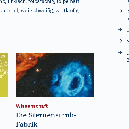
h
p, linkisch, tolpatschig, tölpelhaft
traubend, weitschweifig, weitläufig
D
u
U
M
D
B
Wissenschaft
t
Die Sternenstaub-
Fabrik