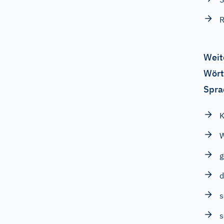
R
Weit
Wört
Spra
K
s
s