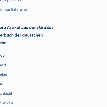
oman (Literatur)
ere Artikel aus dem Großes
erbuch der deutschen
che
opf
Wort
geben
da
chlecht
chicken