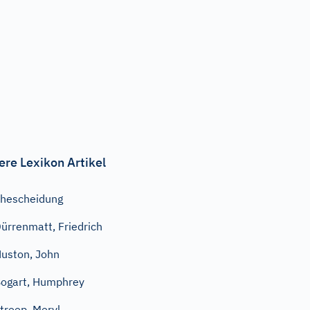
ere Lexikon Artikel
hescheidung
ürrenmatt, Friedrich
uston, John
ogart, Humphrey
treep, Meryl