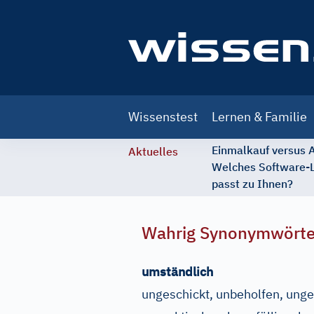
Main
Wissenstest
Lernen & Familie
navigation
Einmalkauf versus
Aktuelles
Welches Software-
passt zu Ihnen?
Wahrig Synonymwört
umständlich
ungeschickt, unbeholfen, ung