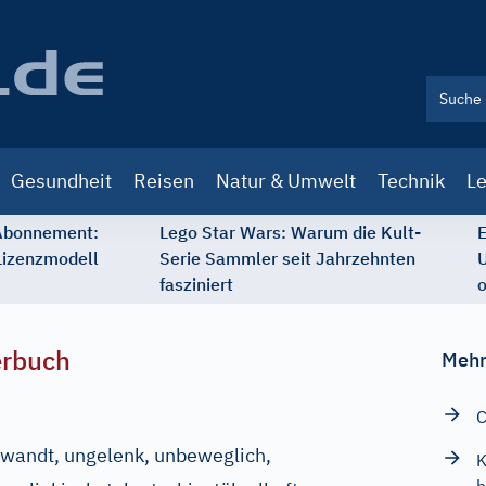
Gesundheit
Reisen
Natur & Umwelt
Technik
Le
 Abonnement:
Lego Star Wars: Warum die Kult-
E
Lizenzmodell
Serie Sammler seit Jahrzehnten
U
fasziniert
o
erbuch
Mehr
C
ewandt, ungelenk, unbeweglich,
K