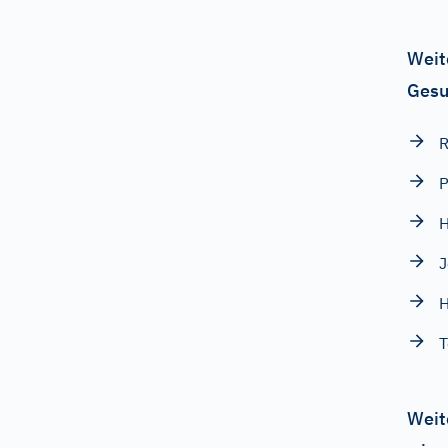
Weit
Gesu
R
H
J
H
T
Weit