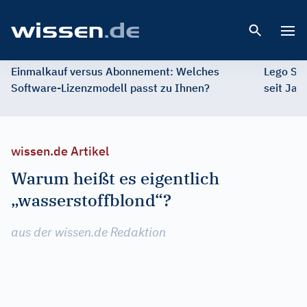
Open 
Einmalkauf versus Abonnement: Welches
Lego St
Software-Lizenzmodell passt zu Ihnen?
seit Jah
wissen.de Artikel
Warum heißt es eigentlich
„wasserstoffblond“?
aus der wissen.de Redaktion