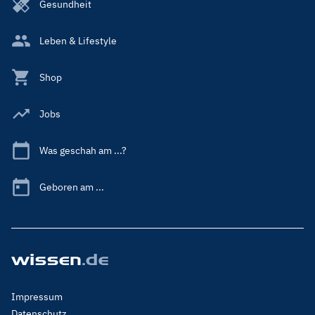
Gesundheit
Leben & Lifestyle
Shop
Jobs
Was geschah am ...?
Geboren am ...
Footer
Impressum
Menu
Datenschutz