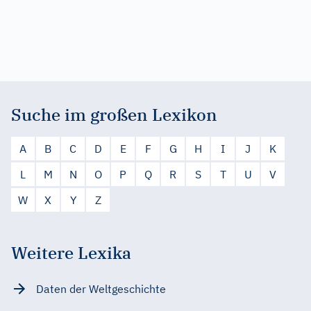
Suche im großen Lexikon
A
B
C
D
E
F
G
H
I
J
K
L
M
N
O
P
Q
R
S
T
U
V
W
X
Y
Z
Weitere Lexika
Daten der Weltgeschichte