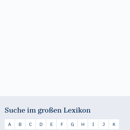
Suche im großen Lexikon
A
B
C
D
E
F
G
H
I
J
K