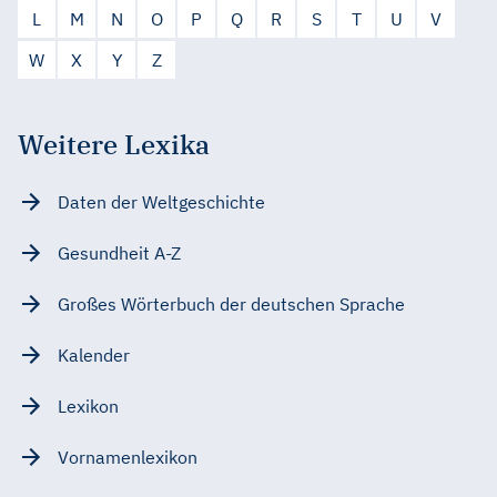
L
M
N
O
P
Q
R
S
T
U
V
W
X
Y
Z
Weitere Lexika
Daten der Weltgeschichte
Gesundheit A-Z
Großes Wörterbuch der deutschen Sprache
Kalender
Lexikon
Vornamenlexikon