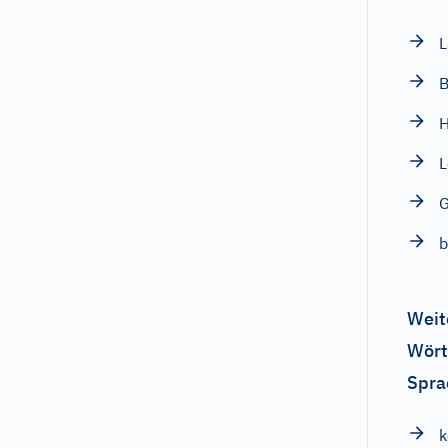
L
H
b
Weit
Wört
Spra