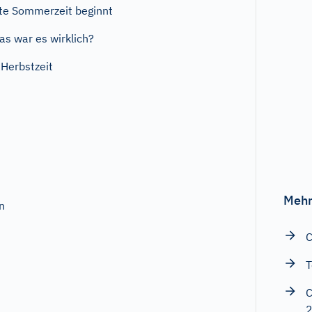
bte Sommerzeit beginnt
s war es wirklich?
Herbstzeit
Mehr
n
C
T
C