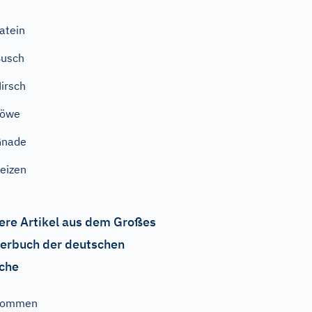
atein
Busch
irsch
Löwe
Gnade
eizen
ere Artikel aus dem Großes
erbuch der deutschen
che
kommen