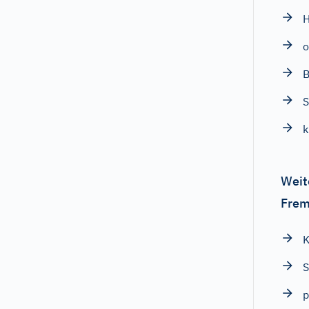
H
o
B
S
k
Weit
Frem
S
p