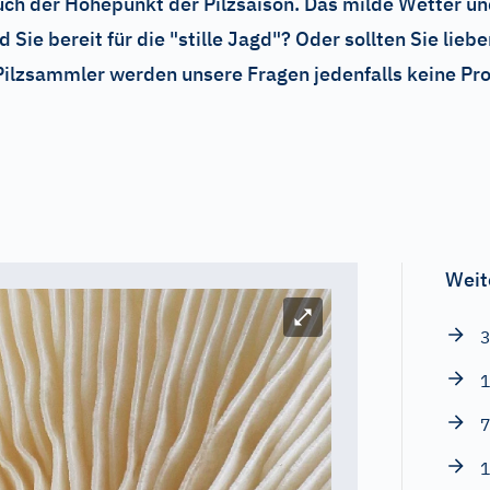
ch der Höhepunkt der Pilzsaison. Das milde Wetter u
 Sie bereit für die "stille Jagd"? Oder sollten Sie lie
Pilzsammler werden unsere Fragen jedenfalls keine Pro
Weit
Bild vergrößern
3
1
7
1