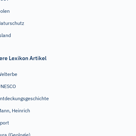
olen
aturschutz
sland
ere Lexikon Artikel
elterbe
UNESCO
ntdeckungsgeschichte
ann, Heinrich
port
ura (Geologie)