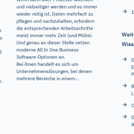
und vielseitiger werden und es immer
1
wieder nötig ist, Daten mehrfach zu
pflegen und nachzuhalten, erfordern
die entsprechenden Arbeitsschritte
r
Weit
meist immer mehr Zeit (und Mühe).
us
Und genau an dieser Stelle setzen
Wiss
moderne All In One Business
d
Software-Optionen an.
D
Bei ihnen handelt es sich um
E
Unternehmenslösungen, bei denen
P
mehrere Bereiche in einem...
.
B
L
O
D
A