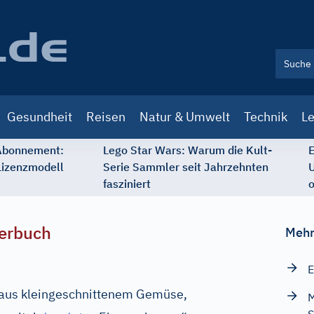
Gesundheit
Reisen
Natur & Umwelt
Technik
Le
 Abonnement:
Lego Star Wars: Warum die Kult-
E
Lizenzmodell
Serie Sammler seit Jahrzehnten
U
fasziniert
o
erbuch
Mehr
E
e aus kleingeschnittenem Gemüse,
M