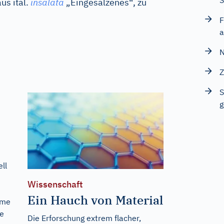
S
aus
ital.
insalata
„Eingesalzenes“, zu
F
a
N
Z
S
g
ll
Wissenschaft
Ein Hauch von Material
ome
le
Die Erforschung extrem flacher,