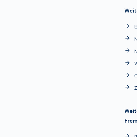
Weit
E
N
N
V
O
Z
Weit
Frem
B