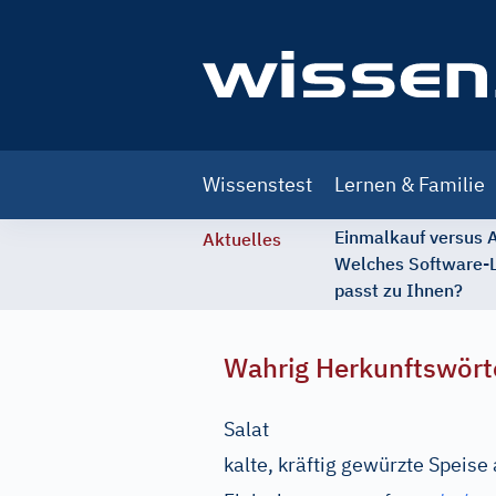
Main
Wissenstest
Lernen & Familie
navigation
Einmalkauf versus
Aktuelles
Welches Software-
passt zu Ihnen?
Wahrig Herkunftswört
Salat
kalte, kräftig gewürzte Speis