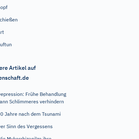
opf
chießen
rt
uftun
ere Artikel auf
enschaft.de
epression: Frühe Behandlung
ann Schlimmeres verhindern
0 Jahre nach dem Tsunami
er Sinn des Vergessens
ie Mykorrhizapilze ihre