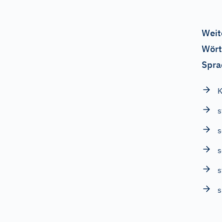
Weit
Wört
Spra
K
s
s
s
s
s