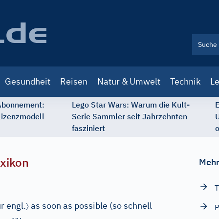
Gesundheit
Reisen
Natur & Umwelt
Technik
Le
 Abonnement:
Lego Star Wars: Warum die Kult-
E
Lizenzmodell
Serie Sammler seit Jahrzehnten
U
fasziniert
o
xikon
Mehr
T
〉
ür
engl.
as soon as possible (so schnell
P