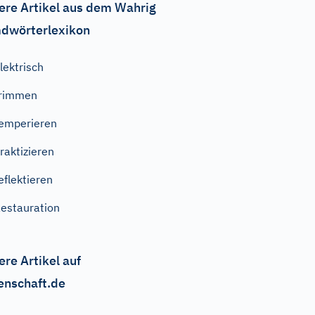
ere Artikel aus dem Wahrig
dwörterlexikon
lektrisch
trimmen
emperieren
raktizieren
eflektieren
estauration
ere Artikel auf
enschaft.de