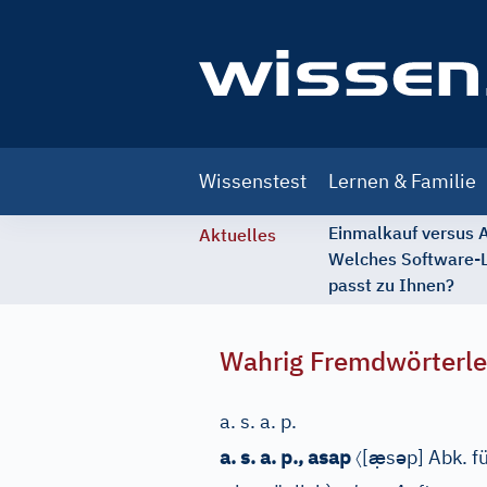
Main
Wissenstest
Lernen & Familie
navigation
Einmalkauf versus
Aktuelles
Welches Software-
passt zu Ihnen?
Wahrig Fremdwörterle
a. s. a. p.
〈
æ̣
ə
a. s. a. p.
,
asap
[
s
p
]
Abk. f