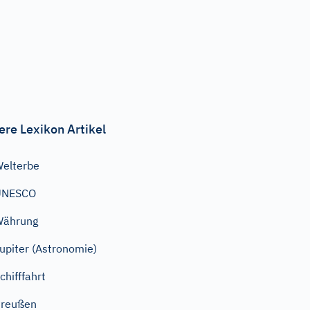
ere Lexikon Artikel
elterbe
UNESCO
Währung
upiter (Astronomie)
chifffahrt
Preußen