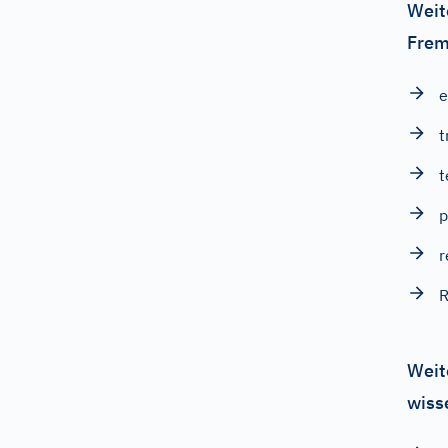
Weit
Frem
e
t
p
r
R
Weit
wiss