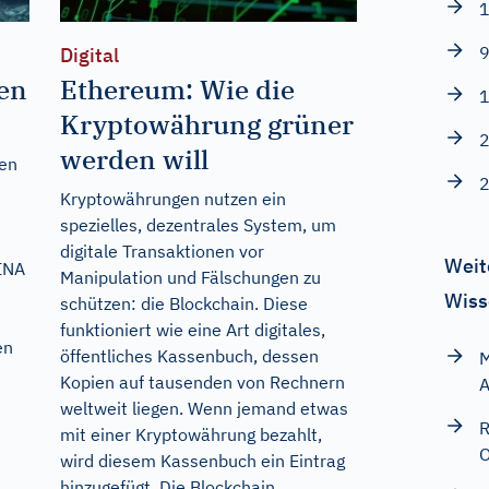
1
9
Digital
den
Ethereum: Wie die
1
Kryptowährung grüner
2
werden will
en
2
Kryptowährungen nutzen ein
spezielles, dezentrales System, um
digitale Transaktionen vor
Weit
TINA
Manipulation und Fälschungen zu
Wiss
schützen: die Blockchain. Diese
funktioniert wie eine Art digitales,
en
öffentliches Kassenbuch, dessen
M
Kopien auf tausenden von Rechnern
A
weltweit liegen. Wenn jemand etwas
R
mit einer Kryptowährung bezahlt,
O
wird diesem Kassenbuch ein Eintrag
hinzugefügt. Die Blockchain...