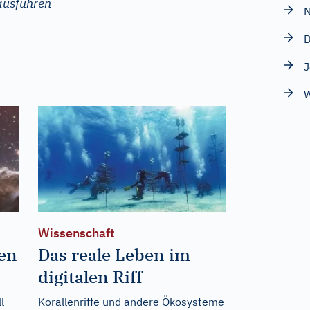
ausführen
N
D
J
W
Wissenschaft
den
Das reale Leben im
digitalen Riff
l
Korallenriffe und andere Ökosysteme