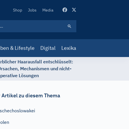
Secondary
Shop
Jobs
Media
Navigation
ben & Lifestyle
Digital
Lexika
rblicher Haarausfall entschlüsselt:
rsachen, Mechanismen und nicht-
perative Lösungen
 Artikel zu diesem Thema
schechoslowakei
olen