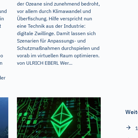
der Ozeane sind zunehmend bedroht,
und
vor allem durch Klimawandel und
in
Überfischung. Hilfe verspricht nun
t
eine Technik aus der Industrie:
digitale Zwillinge. Damit lassen sich
Szenarien für Anpassungs- und
Schutzmaßnahmen durchspielen und
so
vorab im virtuellen Raum optimieren.
en
von ULRICH EBERL Wer...
der
Weit
1