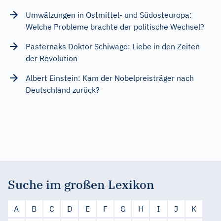
Umwälzungen in Ostmittel- und Südosteuropa:
Welche Probleme brachte der politische Wechsel?
Pasternaks Doktor Schiwago: Liebe in den Zeiten
der Revolution
Albert Einstein: Kam der Nobelpreisträger nach
Deutschland zurück?
Suche im großen Lexikon
A
B
C
D
E
F
G
H
I
J
K