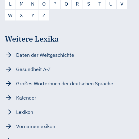
L
M
N
O
P
Q
R
S
T
U
V
W
X
Y
Z
Weitere Lexika
Daten der Weltgeschichte
Gesundheit A-Z
Großes Wörterbuch der deutschen Sprache
Kalender
Lexikon
Vornamenlexikon