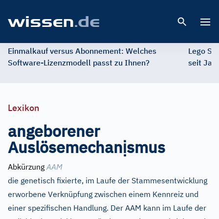
Open 
Einmalkauf versus Abonnement: Welches
Lego St
Software-Lizenzmodell passt zu Ihnen?
seit Jah
Lexikon
angeborener
ị
Auslösemechan
smus
Abkürzung
AAM
die genetisch fixierte, im Laufe der Stammesentwicklung
erworbene Verknüpfung zwischen einem Kennreiz und
einer spezifischen Handlung. Der AAM kann im Laufe der