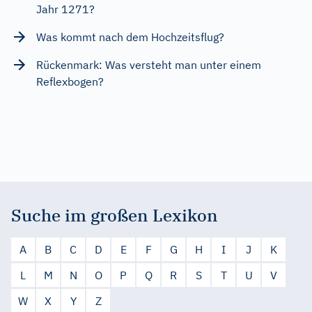
Jahr 1271?
Was kommt nach dem Hochzeitsflug?
Rückenmark: Was versteht man unter einem
Reflexbogen?
Suche im großen Lexikon
A
B
C
D
E
F
G
H
I
J
K
L
M
N
O
P
Q
R
S
T
U
V
W
X
Y
Z