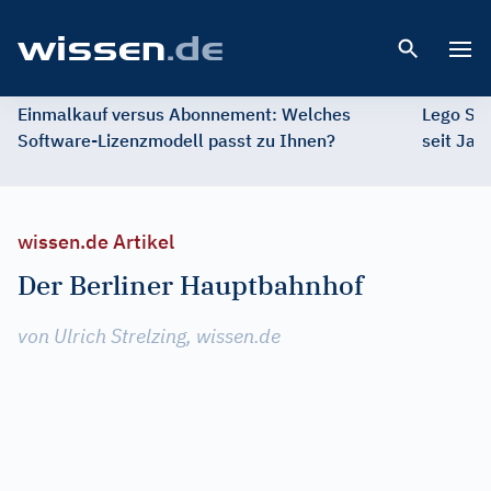
Open 
Einmalkauf versus Abonnement: Welches
Lego St
Software-Lizenzmodell passt zu Ihnen?
seit Jah
wissen.de Artikel
Der Berliner Hauptbahnhof
von Ulrich Strelzing, wissen.de