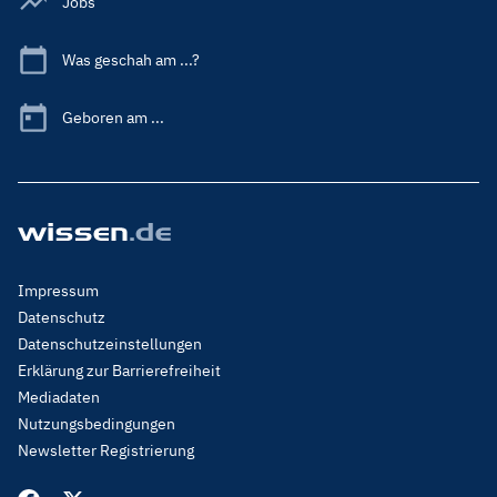
Jobs
Was geschah am ...?
Geboren am ...
Footer
Impressum
Menu
Datenschutz
Legal
Datenschutzeinstellungen
Erklärung zur Barrierefreiheit
Mediadaten
Nutzungsbedingungen
Newsletter Registrierung