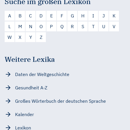
Suche im großen Lexikon
A
B
C
D
E
F
G
H
I
J
K
L
M
N
O
P
Q
R
S
T
U
V
W
X
Y
Z
Weitere Lexika
Daten der Weltgeschichte
Gesundheit A-Z
Großes Wörterbuch der deutschen Sprache
Kalender
Lexikon