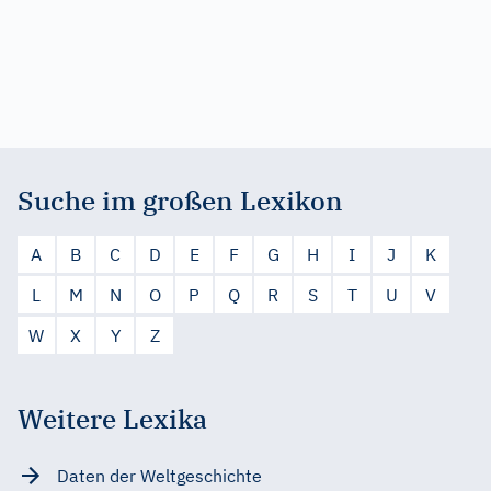
Suche im großen Lexikon
A
B
C
D
E
F
G
H
I
J
K
L
M
N
O
P
Q
R
S
T
U
V
W
X
Y
Z
Weitere Lexika
Daten der Weltgeschichte