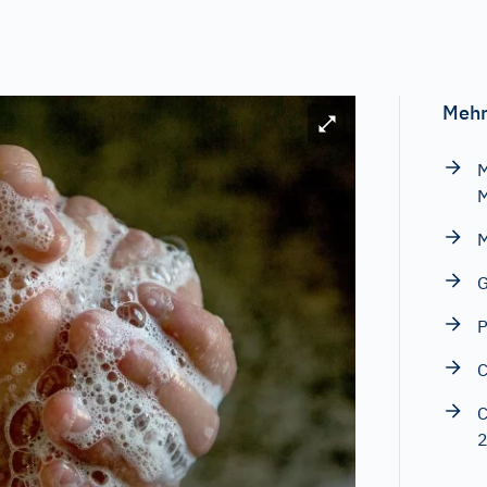
Mehr
Bild vergrößern
M
M
M
G
P
C
C