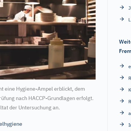
L
Weit
Frem
e
R
nt eine Hygiene-Ampel erblickt, dem
rprüfung nach HACCP-Grundlagen erfolgt.
ultat der Untersuchung an.
a
telhygiene
I