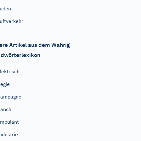
Juden
uftverkehr
ere Artikel aus dem Wahrig
dwörterlexikon
lektrisch
egie
Kampagne
Ranch
mbulant
ndustrie