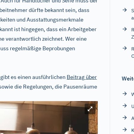
 Auch für Handtücher und Seife muss der
beitnehmer dürfte bekannt sein, dass
S
a
chkeiten und Ausstattungsmerkmale
annt ist hingegen, dass ein Arbeitgeber
R
Z
ne verantwortlich zeichnet. Wer eine
 muss regelmäßige Beprobungen
R
O
 gibt es einen ausführlichen
Beitrag über
Weit
sowie die Regelungen, die Pausenräume
W
Bild vergrößern
A
K