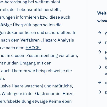
ne-Verordnung bei weitem nicht.
rieb, der Lebensmittel herstellt,
Weit
rungen informieren bzw. diese auch
wiss
äßige Überprüfungen sollen die
en dokumentieren und sicherstellen. In
W
r nach dem Verfahren „Hazard Analysis
F
kurz: nach dem
HACCP-
F
 ist in diesem Zusammenhang vor allem,
h
cht nur den Umgang mit den
S
n auch Themen wie beispielsweise die
e
en.
I
lusive Haare waschen) und natürliche,
K
s Wichtigste in der Gastronomie. Hinzu
Berufsbekleidung etwaige Keime eben