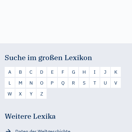
Suche im großen Lexikon
A
B
C
D
E
F
G
H
I
J
K
L
M
N
O
P
Q
R
S
T
U
V
W
X
Y
Z
Weitere Lexika
Daten der Weltgeschichte