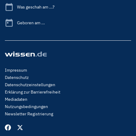
Was geschah am ...?
Geboren am ...
Footer
Impressum
Menu
Datenschutz
Legal
Datenschutzeinstellungen
Erklärung zur Barrierefreiheit
Mediadaten
Nutzungsbedingungen
Newsletter Registrierung