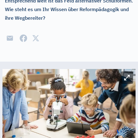
Entsprechend weit ist das Feld alternativer Schulformen.
Wie steht es um Ihr Wissen über Reformpädagogik und
ihre Wegbereiter?
Bild v