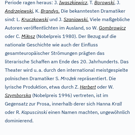
Periode ragen heraus: J.
Iwaszkiewicz
, T.
Borowski
, J.
Andrzejewski
, K.
Brandys.
Die bekanntesten Dramatiker
sind: L.
Kruczkowski
und J.
Szaniawski.
Viele maßgebliche
Autoren veröffentlichten im Ausland, so W.
Gombrowicz
ł
oder C.
Mi
osz
(Nobelpreis 1980). Der Bezug auf die
nationale Geschichte wie auch der Einfluss
gesamteuropäischer Strömungen prägten das
literarische Schaffen am Ende des 20. Jahrhunderts. Das
Theater wird u.
a. durch den international meistgespielte
ż
polnischen Dramatiker S.
Mro
ek
repräsentiert. Die
lyrische Produktion, etwa durch Z.
Herbert
oder W.
Szymborska
(Nobelpreis 1996) vertreten, ist im
Gegensatz zur Prosa, innerhalb derer sich Hanna
Krall
oder R.
Kapuscinski
einen Namen machten, ungewöhnlich
dominierend.