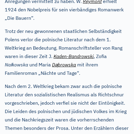
Anregungen vermittelt zu haben. W.
Reymont
erhielt
1924 den Nobelpreis für sein vierbändiges Romanwerk
„Die Bauern“.
Trotz der neu gewonnenen staatlichen Selbständigkeit
Polens verlor die polnische Literatur nach dem 1.
Weltkrieg an Bedeutung. Romanschriftsteller von Rang
waren in dieser Zeit J.
Kaden-Bandrowski
, Zofia
ł
ą
Na
kowska
und Maria
D
browska
mit ihrem
Familienroman „Nächte und Tage“.
Nach dem 2. Weltkrieg bekam zwar auch die polnische
Literatur den sozialistischen Realismus als Richtschnur
vorgeschrieben, jedoch verfiel sie nicht der Eintönigkeit.
Die Leiden des polnischen und jüdischen Volkes im Krieg
und die Nachkriegszeit waren die vorherrschenden
Themen besonders der Prosa. Unter den Erzählern dieser