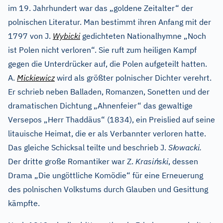
im 19. Jahrhundert war das „goldene Zeitalter“ der
polnischen Literatur. Man bestimmt ihren Anfang mit der
1797 von J.
Wybicki
gedichteten Nationalhymne „Noch
ist Polen nicht verloren“. Sie ruft zum heiligen Kampf
gegen die Unterdrücker auf, die Polen aufgeteilt hatten.
A.
Mickiewicz
wird als größter polnischer Dichter verehrt.
Er schrieb neben Balladen, Romanzen, Sonetten und der
dramatischen Dichtung „Ahnenfeier“ das gewaltige
Versepos „Herr Thaddäus“ (1834), ein Preislied auf seine
litauische Heimat, die er als Verbannter verloren hatte.
ł
Das gleiche Schicksal teilte und beschrieb J.
S
owacki.
ń
Der dritte große Romantiker war Z.
Krasi
ski
, dessen
Drama „Die ungöttliche Komödie“ für eine Erneuerung
des polnischen Volkstums durch Glauben und Gesittung
kämpfte.