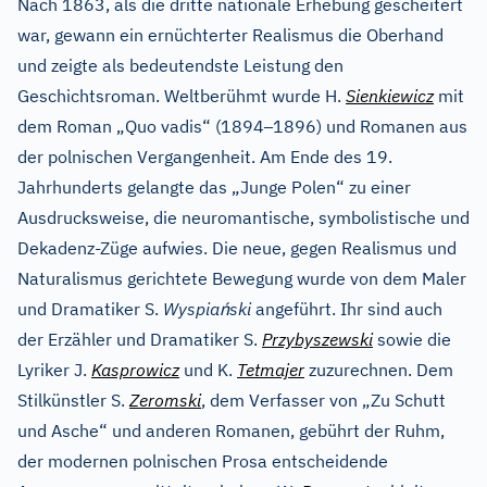
Nach 1863, als die dritte nationale Erhebung gescheitert
war, gewann ein ernüchterter Realismus die Oberhand
und zeigte als bedeutendste Leistung den
Geschichtsroman. Weltberühmt wurde H.
Sienkiewicz
mit
–
dem Roman „Quo vadis“ (1894
1896) und Romanen aus
der polnischen Vergangenheit. Am Ende des 19.
Jahrhunderts gelangte das „Junge Polen“ zu einer
Ausdrucksweise, die neuromantische, symbolistische und
Dekadenz-Züge aufwies. Die neue, gegen Realismus und
Naturalismus gerichtete Bewegung wurde von dem Maler
ń
und Dramatiker S.
Wyspia
ski
angeführt. Ihr sind auch
der Erzähler und Dramatiker S.
Przybyszewski
sowie die
Lyriker J.
Kasprowicz
und K.
Tetmajer
zuzurechnen. Dem
Stilkünstler S.
Zeromski
, dem Verfasser von „Zu Schutt
und Asche“ und anderen Romanen, gebührt der Ruhm,
der modernen polnischen Prosa entscheidende