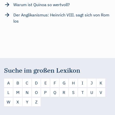
Warum ist Quinoa so wertvoll?
Der Anglikanismus: Heinrich VIII. sagt sich von Rom
los
Suche im großen Lexikon
A
B
C
D
E
F
G
H
I
J
K
L
M
N
O
P
Q
R
S
T
U
V
W
X
Y
Z