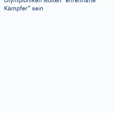
Olympioniken wollen “ehrenhafte
Kämpfer
”
sein