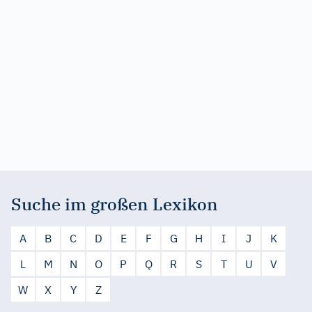
Suche im großen Lexikon
A
B
C
D
E
F
G
H
I
J
K
L
M
N
O
P
Q
R
S
T
U
V
W
X
Y
Z